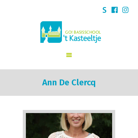
GO! 't Kasteeltje Puurs
START
SCHOOLVISIE
INFORMATIE
NIEUWS
INSCHRIJVINGEN
Ann De Clercq
KINDERDAGVERBLIJF
SCHOOLREGLEMENT
TEAM
CONTACT