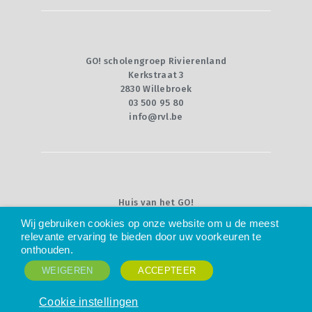
GO! scholengroep Rivierenland
Kerkstraat 3
2830 Willebroek
03 500 95 80
info@rvl.be
Huis van het GO!
Willebroekkaai 36
Wij gebruiken cookies op onze website om u de meest
1000 Brussel
relevante ervaring te bieden door uw voorkeuren te
02 790 92 00
onthouden.
info@g-o.be
WEIGEREN
ACCEPTEER
© 2025 -
Privacy
Cookie instellingen