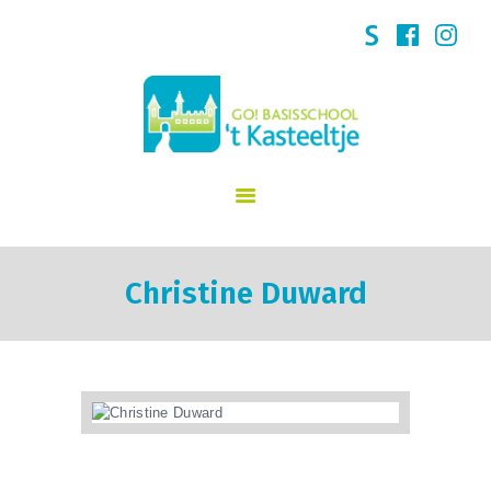
GO! 't Kasteeltje Puurs
START
SCHOOLVISIE
INFORMATIE
NIEUWS
INSCHRIJVINGEN
Christine Duward
KINDERDAGVERBLIJF
SCHOOLREGLEMENT
TEAM
CONTACT