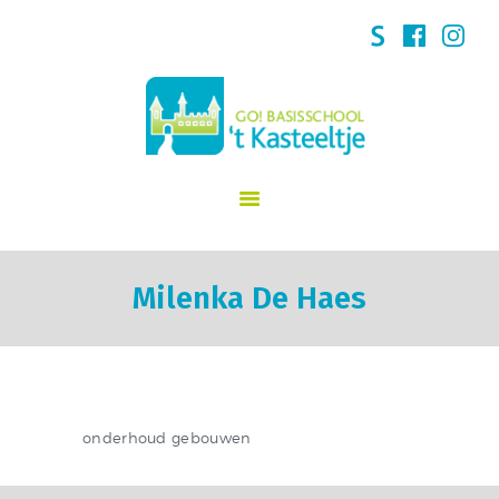
START
SCHOOLVISIE
GO! 't Kasteeltje Puurs
INFORMATIE
NIEUWS
INSCHRIJVINGEN
KINDERDAGVERBLIJF
SCHOOLREGLEMENT
TEAM
Milenka De Haes
CONTACT
onderhoud gebouwen