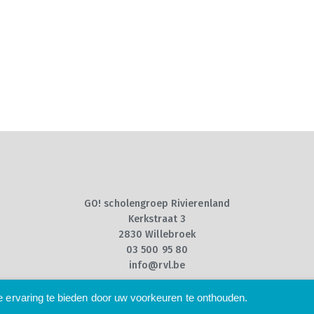
GO! scholengroep Rivierenland
Kerkstraat 3
2830 Willebroek
03 500 95 80
info@rvl.be
 ervaring te bieden door uw voorkeuren te onthouden.
© 2025 -
Privacy