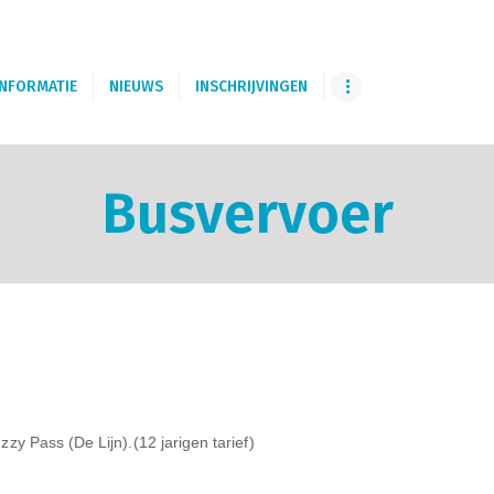
START
GO! 't Kasteeltje Puurs
SCHOOLVISIE
INFORMATIE
NIEUWS
INSCHRIJVINGEN
INFORMATIE
NIEUWS
Busvervoer
INSCHRIJVINGEN
KINDERDAGVERBLIJF
SCHOOLREGLEMENT
TEAM
zzy Pass (De Lijn).(12 jarigen tarief)
CONTACT