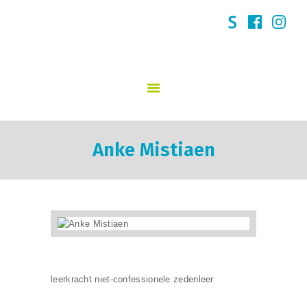
GO! 't Kasteeltje Puurs
START
SCHOOLVISIE
INFORMATIE
Anke Mistiaen
NIEUWS
INSCHRIJVINGEN
KINDERDAGVERBLIJF
SCHOOLREGLEMENT
TEAM
CONTACT
leerkracht niet-confessionele zedenleer