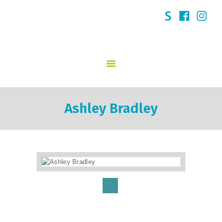
GO! 't Kasteeltje Puurs
START
SCHOOLVISIE
INFORMATIE
Ashley Bradley
NIEUWS
INSCHRIJVINGEN
KINDERDAGVERBLIJF
SCHOOLREGLEMENT
TEAM
CONTACT