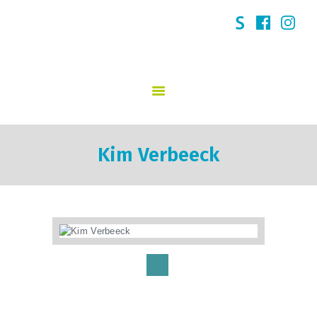
GO! 't Kasteeltje Puurs
START
SCHOOLVISIE
INFORMATIE
Kim Verbeeck
NIEUWS
INSCHRIJVINGEN
KINDERDAGVERBLIJF
SCHOOLREGLEMENT
TEAM
CONTACT