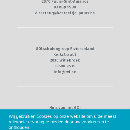
2870 Puurs-Sint-Amands
03 889 15 30
directeur@kasteeltje-puurs.be
GO! scholengroep Rivierenland
Kerkstraat 3
2830 Willebroek
03 500 95 80
info@rvl.be
Huis van het GO!
Willebroekkaai 36
Wij gebruiken cookies op onze website om u de meest
1000 Brussel
relevante ervaring te bieden door uw voorkeuren te
02 790 92 00
onthouden.