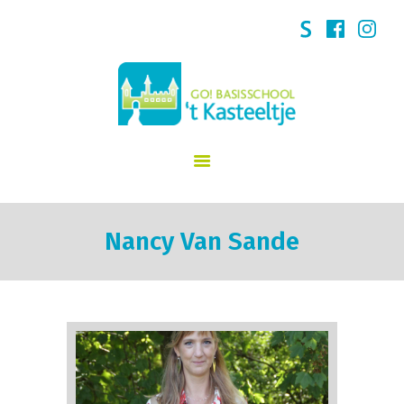
START
SCHOOLVISIE
GO! 't Kasteeltje Puurs
INFORMATIE
NIEUWS
INSCHRIJVINGEN
KINDERDAGVERBLIJF
SCHOOLREGLEMENT
TEAM
Nancy Van Sande
CONTACT