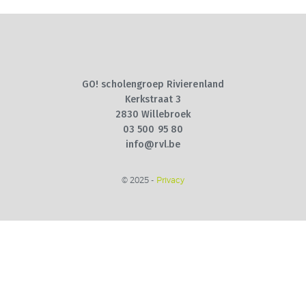
SCHOOLREGLEMENT
TEAM
CONTACT
GO! scholengroep Rivierenland
Kerkstraat 3
2830 Willebroek
03 500 95 80
info@rvl.be
© 2025 -
Privacy