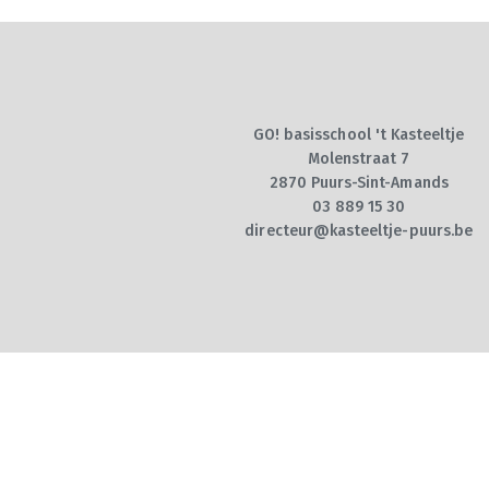
GO! basisschool 't Kasteeltje
Molenstraat 7
2870 Puurs-Sint-Amands
03 889 15 30
directeur@kasteeltje-puurs.be