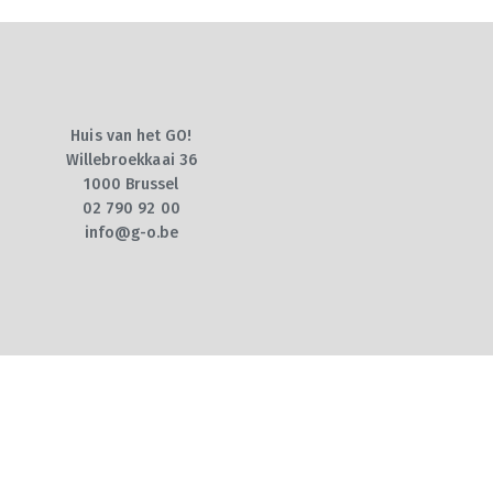
Huis van het GO!
Willebroekkaai 36
1000 Brussel
02 790 92 00
info@g-o.be